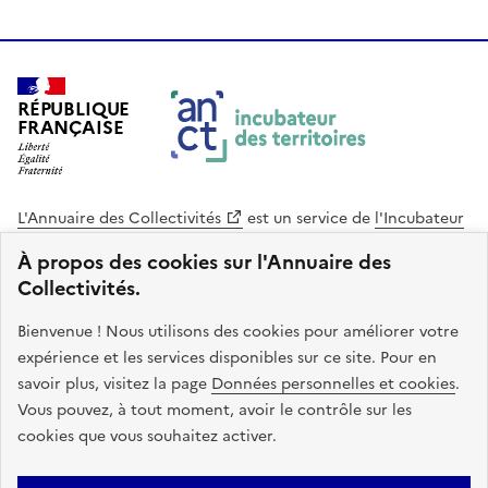
RÉPUBLIQUE
FRANÇAISE
L'Annuaire des Collectivités
est un service de
l'Incubateur
des Territoires
, une mission de
l'Agence Nationale de la
À propos des cookies sur l'Annuaire des
Cohésion des Territoires
. Le code source de ce site web
Collectivités.
est disponible en licence libre. Le design de ce site est conçu
avec le système de design de l’État.
Bienvenue ! Nous utilisons des cookies pour améliorer votre
expérience et les services disponibles sur ce site. Pour en
legifrance.gouv.fr
info.gouv.fr
savoir plus, visitez la page
Données personnelles et cookies
.
Vous pouvez, à tout moment, avoir le contrôle sur les
service-public.gouv.fr
data.gouv.fr
cookies que vous souhaitez activer.
Plan du site
Accessibilite : non conforme
Mentions légales