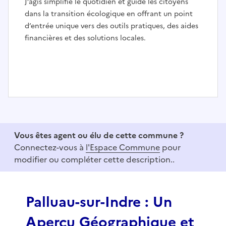
J’agis simplifie le quotidien et guide les citoyens
dans la transition écologique en offrant un point
d’entrée unique vers des outils pratiques, des aides
financières et des solutions locales.
I
t
e
Vous êtes agent ou élu de cette commune ?
m
Connectez-vous à
l'Espace Commune
pour
1
modifier ou compléter cette description..
o
f
3
Palluau-sur-Indre : Un
Aperçu Géographique et