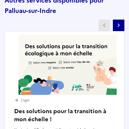
Autres services disponibles pour
Palluau-sur-Indre
Partenai
Pa
J’agis
Des solutions pour la transition à
mon échelle !