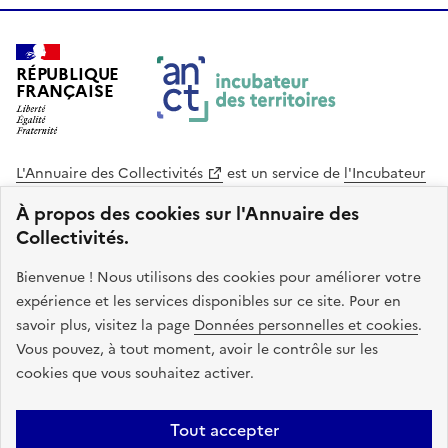
RÉPUBLIQUE
FRANÇAISE
L'Annuaire des Collectivités
est un service de
l'Incubateur
des Territoires
, une mission de
l'Agence Nationale de la
À propos des cookies sur l'Annuaire des
Cohésion des Territoires
. Le code source de ce site web
Collectivités.
est disponible en licence libre. Le design de ce site est conçu
avec le système de design de l’État.
Bienvenue ! Nous utilisons des cookies pour améliorer votre
expérience et les services disponibles sur ce site. Pour en
legifrance.gouv.fr
info.gouv.fr
savoir plus, visitez la page
Données personnelles et cookies
.
Vous pouvez, à tout moment, avoir le contrôle sur les
service-public.gouv.fr
data.gouv.fr
cookies que vous souhaitez activer.
Plan du site
Accessibilite : non conforme
Mentions légales
Tout accepter