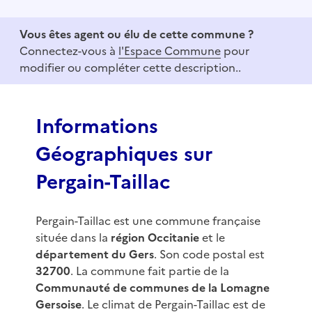
t
e
Vous êtes agent ou élu de cette commune ?
m
Connectez-vous à
l'Espace Commune
pour
1
modifier ou compléter cette description..
o
f
3
Informations
Géographiques sur
Pergain-Taillac
Pergain-Taillac est une commune française
située dans la
région Occitanie
et le
département du Gers
. Son code postal est
32700
. La commune fait partie de la
Communauté de communes de la Lomagne
Gersoise
. Le climat de Pergain-Taillac est de