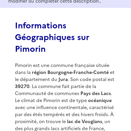
modifier ou compléter cette description..
o
f
3
Informations
Géographiques sur
Pimorin
Pimorin est une commune française située
dans la
région Bourgogne-Franche-Comté
et
le département du
Jura
. Son code postal est
39270
. La commune fait partie de la
Communauté de communes
Pays des Lacs
.
Le climat de Pimorin est de type
océanique
avec une influence continentale, caractérisé
par des étés tempérés et des hivers froids. À
proximité, on trouve le
lac de Vouglans
, un
des plus grands lacs artificiels de France,