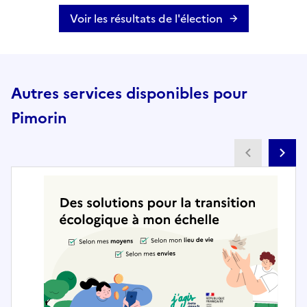
Voir les résultats de l'élection
Autres services disponibles pour
Pimorin
Partenai
Pa