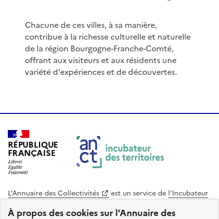
Chacune de ces villes, à sa manière,
contribue à la richesse culturelle et naturelle
de la région Bourgogne-Franche-Comté,
offrant aux visiteurs et aux résidents une
variété d'expériences et de découvertes.
RÉPUBLIQUE
FRANÇAISE
L'Annuaire des Collectivités
est un service de
l'Incubateur
des Territoires
, une mission de
l'Agence Nationale de la
À propos des cookies sur l'Annuaire des
Cohésion des Territoires
. Le code source de ce site web