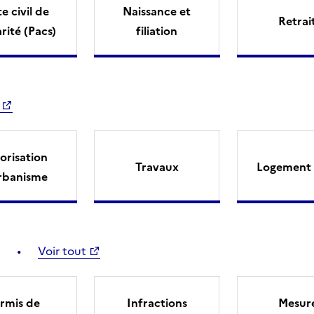
e civil de
Naissance et
Retrai
arité (Pacs)
filiation
orisation
Travaux
Logement 
rbanisme
Voir tout
rmis de
Infractions
Mesur