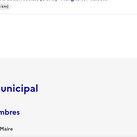
5 km)
unicipal
embres
 Maire