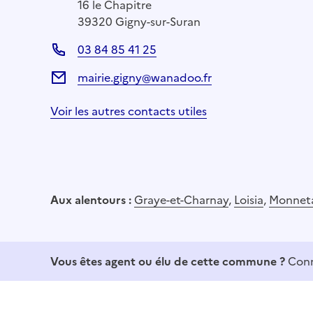
16 le Chapitre
39320 Gigny-sur-Suran
03 84 85 41 25
mairie.gigny@wanadoo.fr
Voir les autres contacts utiles
Aux alentours :
Graye-et-Charnay
,
Loisia
,
Monnet
Vous êtes agent ou élu de cette commune ?
Conn