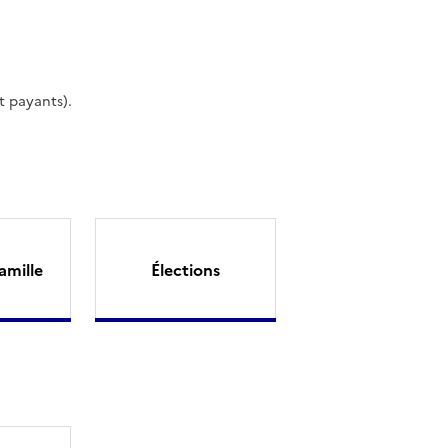
t payants).
amille
Élections