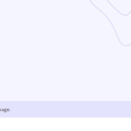
page.