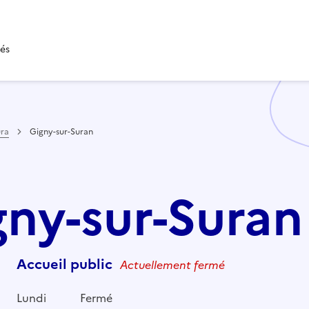
tés
ura
Gigny-sur-Suran
gny-sur-Suran
Accueil public
Actuellement fermé
Lundi
Fermé