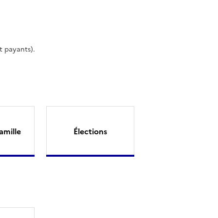
t payants).
amille
Élections