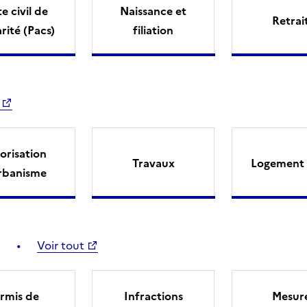
e civil de
Naissance et
Retrai
arité (Pacs)
filiation
orisation
Travaux
Logement 
rbanisme
Voir tout
rmis de
Infractions
Mesur