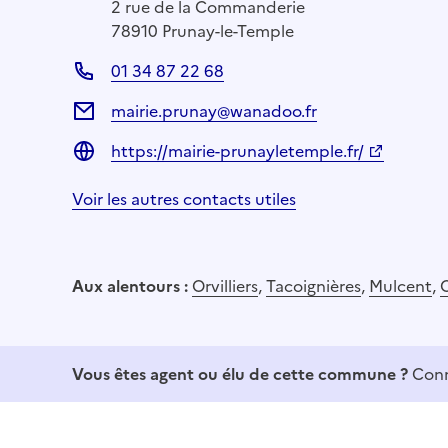
2 rue de la Commanderie
78910 Prunay-le-Temple
01 34 87 22 68
mairie.prunay@wanadoo.fr
https://mairie-prunayletemple.fr/
Voir les autres contacts utiles
Aux alentours :
Orvilliers
,
Tacoignières
,
Mulcent
,
Vous êtes agent ou élu de cette commune ?
Conn