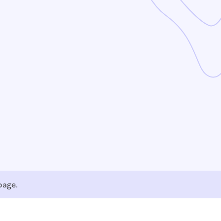
page.