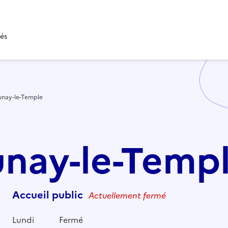
tés
unay-le-Temple
runay-le-Temp
Accueil public
Actuellement fermé
Lundi
Fermé