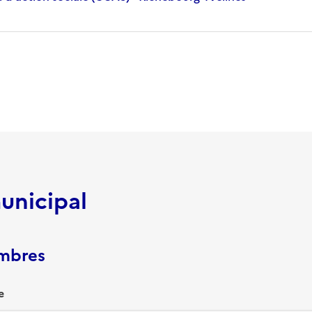
unicipal
embres
e