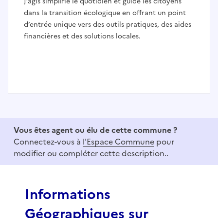
J’agis simplifie le quotidien et guide les citoyens
dans la transition écologique en offrant un point
d’entrée unique vers des outils pratiques, des aides
financières et des solutions locales.
I
t
e
Vous êtes agent ou élu de cette commune ?
m
Connectez-vous à
l'Espace Commune
pour
1
modifier ou compléter cette description..
o
f
3
Informations
Géographiques sur