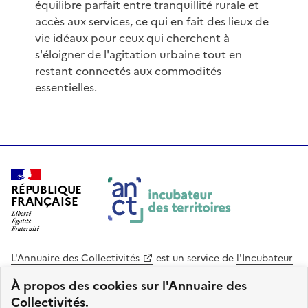
équilibre parfait entre tranquillité rurale et
accès aux services, ce qui en fait des lieux de
vie idéaux pour ceux qui cherchent à
s'éloigner de l'agitation urbaine tout en
restant connectés aux commodités
essentielles.
RÉPUBLIQUE
FRANÇAISE
L'Annuaire des Collectivités
est un service de
l'Incubateur
des Territoires
, une mission de
l'Agence Nationale de la
À propos des cookies sur l'Annuaire des
Cohésion des Territoires
. Le code source de ce site web
Collectivités.
est disponible en licence libre. Le design de ce site est conçu