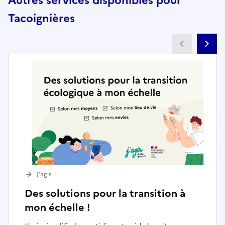
Autres services disponibles pour
Tacoignières
Partenai
Pa
J’agis
Des solutions pour la transition à
mon échelle !