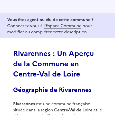
I
t
e
Vous êtes agent ou élu de cette commune ?
m
Connectez-vous à
l'Espace Commune
pour
1
modifier ou compléter cette description..
o
f
3
Rivarennes : Un Aperçu
de la Commune en
Centre-Val de Loire
Géographie de Rivarennes
Rivarennes
est une commune française
située dans la région
Centre-Val de Loire
et le