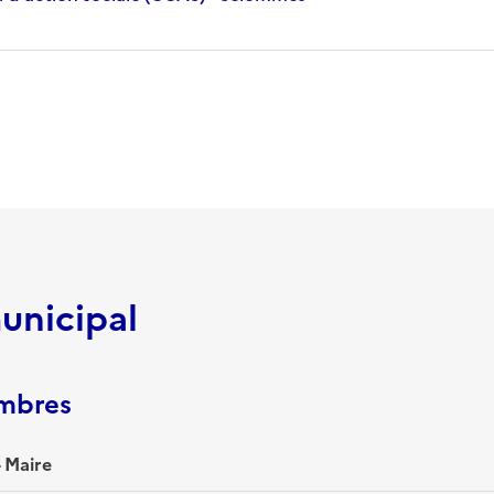
unicipal
embres
 Maire