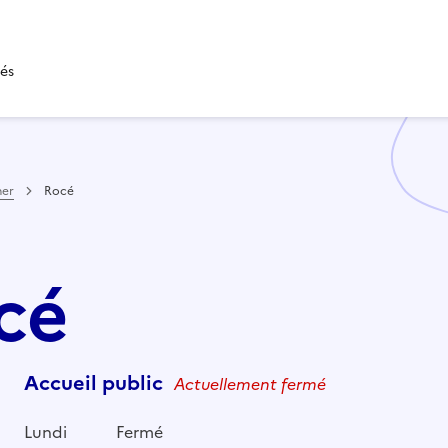
tés
her
Rocé
océ
Accueil public
Actuellement fermé
Lundi
Fermé