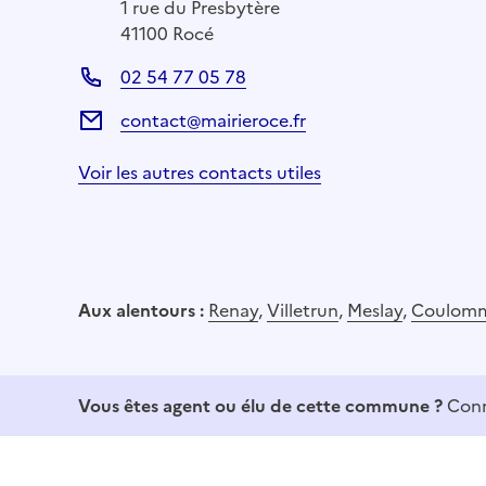
1 rue du Presbytère
41100 Rocé
02 54 77 05 78
contact@mairieroce.fr
Voir les autres contacts utiles
Aux alentours :
Renay
,
Villetrun
,
Meslay
,
Coulommi
Vous êtes agent ou élu de cette commune ?
Conn