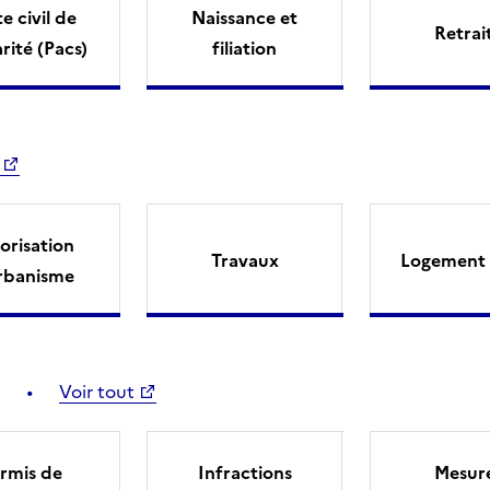
e civil de
Naissance et
Retrai
arité (Pacs)
filiation
orisation
Travaux
Logement 
rbanisme
Voir tout
rmis de
Infractions
Mesur