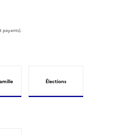
t payants).
amille
Élections