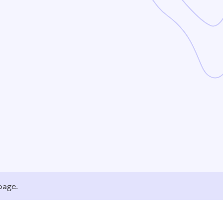
page.