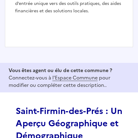
d’entrée unique vers des outils pratiques, des aides
financières et des solutions locales.
I
t
e
Vous êtes agent ou élu de cette commune ?
m
Connectez-vous à
l'Espace Commune
pour
1
modifier ou compléter cette description..
o
f
3
Saint-Firmin-des-Prés : Un
Aperçu Géographique et
Démographique