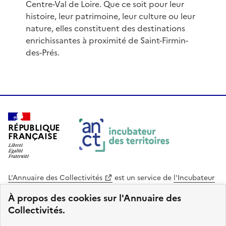
Centre-Val de Loire. Que ce soit pour leur
histoire, leur patrimoine, leur culture ou leur
nature, elles constituent des destinations
enrichissantes à proximité de Saint-Firmin-
des-Prés.
RÉPUBLIQUE
FRANÇAISE
L'Annuaire des Collectivités
est un service de
l'Incubateur
des Territoires
, une mission de
l'Agence Nationale de la
À propos des cookies sur l'Annuaire des
Cohésion des Territoires
. Le code source de ce site web
Collectivités.
est disponible en licence libre. Le design de ce site est conçu