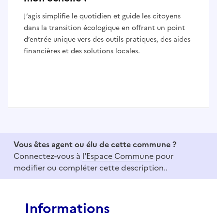
J’agis simplifie le quotidien et guide les citoyens
dans la transition écologique en offrant un point
d’entrée unique vers des outils pratiques, des aides
financières et des solutions locales.
I
t
e
Vous êtes agent ou élu de cette commune ?
m
Connectez-vous à
l'Espace Commune
pour
1
modifier ou compléter cette description..
o
f
3
Informations