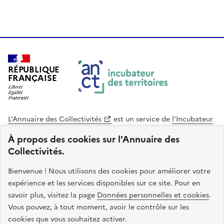
RÉPUBLIQUE
FRANÇAISE
L'Annuaire des Collectivités
est un service de
l'Incubateur
des Territoires
, une mission de
l'Agence Nationale de la
À propos des cookies sur l'Annuaire des
Cohésion des Territoires
. Le code source de ce site web
Collectivités.
est disponible en licence libre. Le design de ce site est conçu
avec le système de design de l’État.
Bienvenue ! Nous utilisons des cookies pour améliorer votre
expérience et les services disponibles sur ce site. Pour en
legifrance.gouv.fr
info.gouv.fr
savoir plus, visitez la page
Données personnelles et cookies
.
Vous pouvez, à tout moment, avoir le contrôle sur les
service-public.gouv.fr
data.gouv.fr
cookies que vous souhaitez activer.