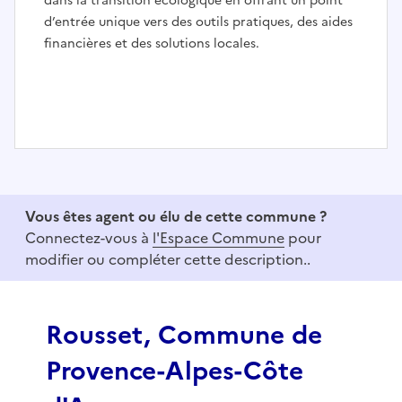
dans la transition écologique en offrant un point
d’entrée unique vers des outils pratiques, des aides
financières et des solutions locales.
I
t
e
Vous êtes agent ou élu de cette commune ?
m
Connectez-vous à
l'Espace Commune
pour
1
modifier ou compléter cette description..
o
f
3
Rousset, Commune de
Provence-Alpes-Côte