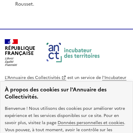
Rousset.
RÉPUBLIQUE
FRANÇAISE
L'Annuaire des Collectivités
est un service de
l'Incubateur
des Territoires
, une mission de
l'Agence Nationale de la
À propos des cookies sur l'Annuaire des
Cohésion des Territoires
. Le code source de ce site web
Collectivités.
est disponible en licence libre. Le design de ce site est conçu
avec le système de design de l’État.
Bienvenue ! Nous utilisons des cookies pour améliorer votre
expérience et les services disponibles sur ce site. Pour en
legifrance.gouv.fr
info.gouv.fr
savoir plus, visitez la page
Données personnelles et cookies
.
Vous pouvez, à tout moment, avoir le contrôle sur les