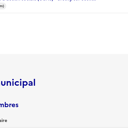
km)
unicipal
embres
ire