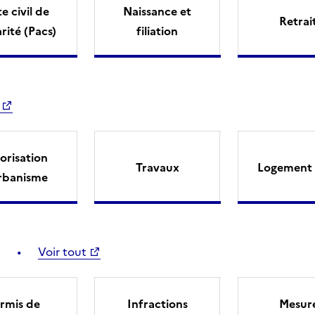
e civil de
Naissance et
Retrai
arité (Pacs)
filiation
orisation
Travaux
Logement 
rbanisme
Voir tout
rmis de
Infractions
Mesur