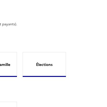
t payants).
amille
Élections