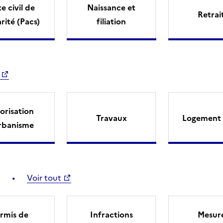
e civil de
Naissance et
Retrai
arité (Pacs)
filiation
orisation
Travaux
Logement 
rbanisme
Voir tout
rmis de
Infractions
Mesur