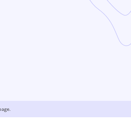
page.