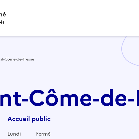
né
tés
int-Côme-de-Fresné
aint-Côme-de-
Accueil public
Lundi
Fermé