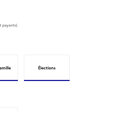
t payants).
amille
Élections