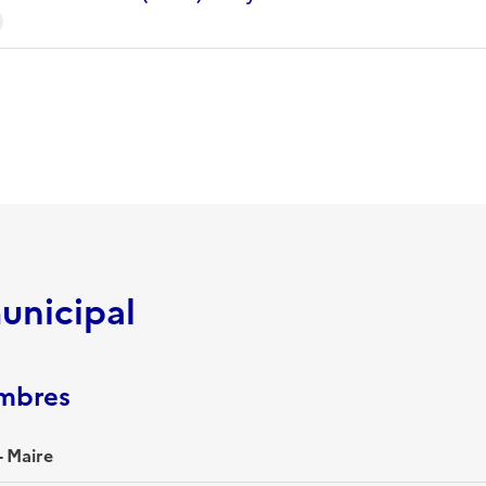
unicipal
embres
 Maire