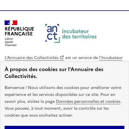
RÉPUBLIQUE
FRANÇAISE
L'Annuaire des Collectivités
est un service de
l'Incubateur
des Territoires
, une mission de
l'Agence Nationale de la
À propos des cookies sur l'Annuaire des
Cohésion des Territoires
. Le code source de ce site web
Collectivités.
est disponible en licence libre. Le design de ce site est conçu
avec le système de design de l’État.
Bienvenue ! Nous utilisons des cookies pour améliorer votre
expérience et les services disponibles sur ce site. Pour en
legifrance.gouv.fr
info.gouv.fr
savoir plus, visitez la page
Données personnelles et cookies
.
Vous pouvez, à tout moment, avoir le contrôle sur les
service-public.gouv.fr
data.gouv.fr
cookies que vous souhaitez activer.
Plan du site
Accessibilite : non conforme
Mentions légales