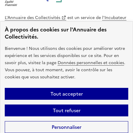
L'Annuaire des Collectivités
est un service de
l'Incubateur
des Territoires
, une mission de
l'Agence Nationale de la
À propos des cookies sur l'Annuaire des
Cohésion des Territoires
. Le code source de ce site web
Collectivités.
est disponible en licence libre. Le design de ce site est conçu
avec le système de design de l’État.
Bienvenue ! Nous utilisons des cookies pour améliorer votre
expérience et les services disponibles sur ce site. Pour en
legifrance.gouv.fr
info.gouv.fr
savoir plus, visitez la page
Données personnelles et cookies
.
Vous pouvez, à tout moment, avoir le contrôle sur les
service-public.gouv.fr
data.gouv.fr
cookies que vous souhaitez activer.
Plan du site
Accessibilite : non conforme
Mentions légales
Tout accepter
Politique de confidentialité
Gestion des cookies
FAQ
Kit de
Tout refuser
communication
Statistiques
Code source
Sauf mention contraire, tous les contenus de ce site sont sous
licence
Personnaliser
etalab-2.0