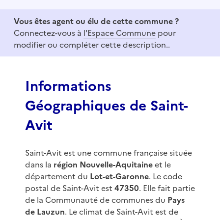
t
e
Vous êtes agent ou élu de cette commune ?
m
Connectez-vous à
l'Espace Commune
pour
1
modifier ou compléter cette description..
o
f
3
Informations
Géographiques de Saint-
Avit
Saint-Avit est une commune française située
dans la
région Nouvelle-Aquitaine
et le
département du
Lot-et-Garonne
. Le code
postal de Saint-Avit est
47350
. Elle fait partie
de la Communauté de communes du
Pays
de Lauzun
. Le climat de Saint-Avit est de