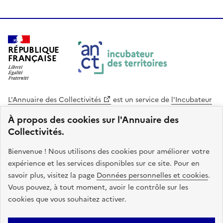
RÉPUBLIQUE
FRANÇAISE
L'Annuaire des Collectivités
est un service de
l'Incubateur
des Territoires
, une mission de
l'Agence Nationale de la
À propos des cookies sur l'Annuaire des
Cohésion des Territoires
. Le code source de ce site web
Collectivités.
est disponible en licence libre. Le design de ce site est conçu
avec le système de design de l’État.
Bienvenue ! Nous utilisons des cookies pour améliorer votre
expérience et les services disponibles sur ce site. Pour en
legifrance.gouv.fr
info.gouv.fr
savoir plus, visitez la page
Données personnelles et cookies
.
Vous pouvez, à tout moment, avoir le contrôle sur les
service-public.gouv.fr
data.gouv.fr
cookies que vous souhaitez activer.
Plan du site
Accessibilite : non conforme
Mentions légales