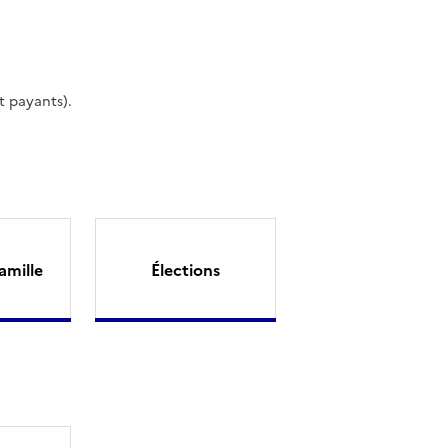
t payants).
amille
Élections