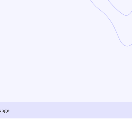
page.