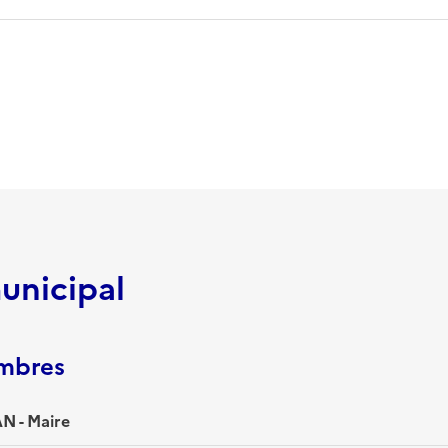
unicipal
embres
 - Maire