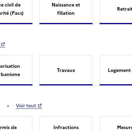
e civil de
Naissance et
Retrai
arité (Pacs)
filiation
orisation
Travaux
Logement 
rbanisme
Voir tout
rmis de
Infractions
Mesur