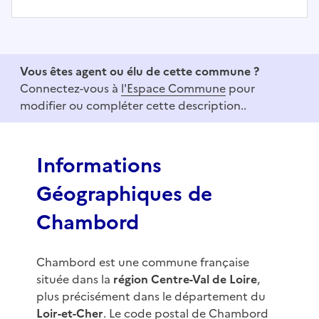
I
t
e
Vous êtes agent ou élu de cette commune ?
m
Connectez-vous à
l'Espace Commune
pour
1
modifier ou compléter cette description..
o
f
3
Informations
Géographiques de
Chambord
Chambord est une commune française
située dans la
région Centre-Val de Loire
,
plus précisément dans le département du
Loir-et-Cher
. Le code postal de Chambord