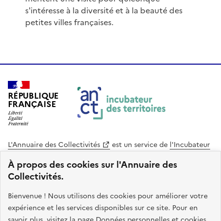
s'intéresse à la diversité et à la beauté des
petites villes françaises.
RÉPUBLIQUE
FRANÇAISE
L'Annuaire des Collectivités
est un service de
l'Incubateur
des Territoires
, une mission de
l'Agence Nationale de la
À propos des cookies sur l'Annuaire des
Cohésion des Territoires
. Le code source de ce site web
Collectivités.
est disponible en licence libre. Le design de ce site est conçu
avec le système de design de l’État.
Bienvenue ! Nous utilisons des cookies pour améliorer votre
expérience et les services disponibles sur ce site. Pour en
legifrance.gouv.fr
info.gouv.fr
savoir plus, visitez la page
Données personnelles et cookies
.