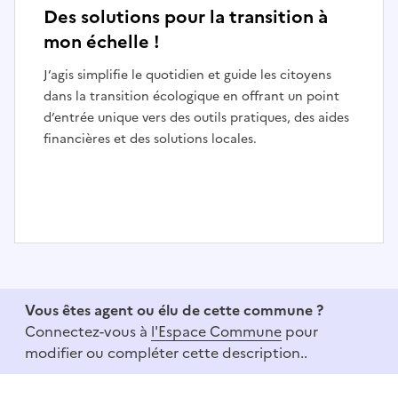
Des solutions pour la transition à
mon échelle !
J’agis simplifie le quotidien et guide les citoyens
dans la transition écologique en offrant un point
d’entrée unique vers des outils pratiques, des aides
financières et des solutions locales.
I
t
e
Vous êtes agent ou élu de cette commune ?
m
Connectez-vous à
l'Espace Commune
pour
1
modifier ou compléter cette description..
o
f