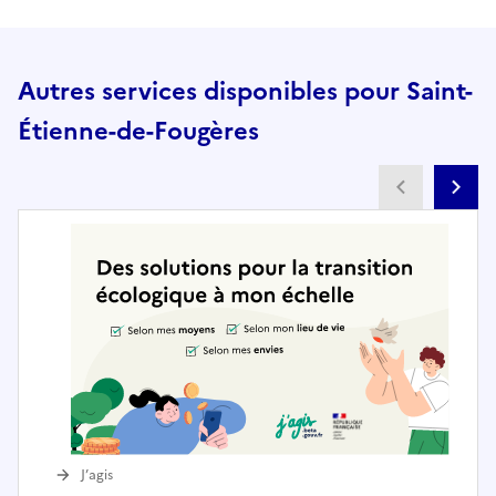
Autres services disponibles pour Saint-
Étienne-de-Fougères
Partenai
Pa
J’agis