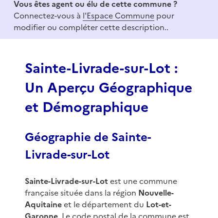
Vous êtes agent ou élu de cette commune ?
m
Connectez-vous à
l'Espace Commune
pour
1
modifier ou compléter cette description..
o
f
3
Sainte-Livrade-sur-Lot :
Un Aperçu Géographique
et Démographique
Géographie de Sainte-
Livrade-sur-Lot
Sainte-Livrade-sur-Lot
est une commune
française située dans la région
Nouvelle-
Aquitaine
et le département du
Lot-et-
Garonne
. Le code postal de la commune est