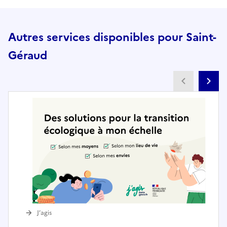
Autres services disponibles pour Saint-
Géraud
Partenai
Pa
J’agis