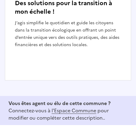
Des solutions pour la transition à
mon échelle !
J’agis simplifie le quotidien et guide les citoyens
dans la transition écologique en offrant un point
d’entrée unique vers des outils pratiques, des aides
financières et des solutions locales.
I
t
e
Vous êtes agent ou élu de cette commune ?
m
Connectez-vous à
l'Espace Commune
pour
1
modifier ou compléter cette description..
o
f
3