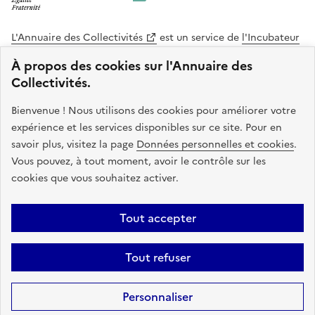
L'Annuaire des Collectivités
est un service de
l'Incubateur
des Territoires
, une mission de
l'Agence Nationale de la
À propos des cookies sur l'Annuaire des
Cohésion des Territoires
. Le code source de ce site web
Collectivités.
est disponible en licence libre. Le design de ce site est conçu
avec le système de design de l’État.
Bienvenue ! Nous utilisons des cookies pour améliorer votre
expérience et les services disponibles sur ce site. Pour en
legifrance.gouv.fr
info.gouv.fr
savoir plus, visitez la page
Données personnelles et cookies
.
Vous pouvez, à tout moment, avoir le contrôle sur les
service-public.gouv.fr
data.gouv.fr
cookies que vous souhaitez activer.
Plan du site
Accessibilite : non conforme
Mentions légales
Tout accepter
Politique de confidentialité
Gestion des cookies
FAQ
Kit de
Tout refuser
communication
Statistiques
Code source
Sauf mention contraire, tous les contenus de ce site sont sous
licence
Personnaliser
etalab-2.0