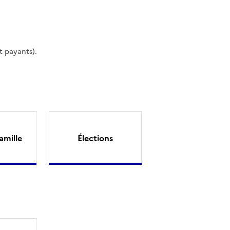
t payants).
amille
Élections