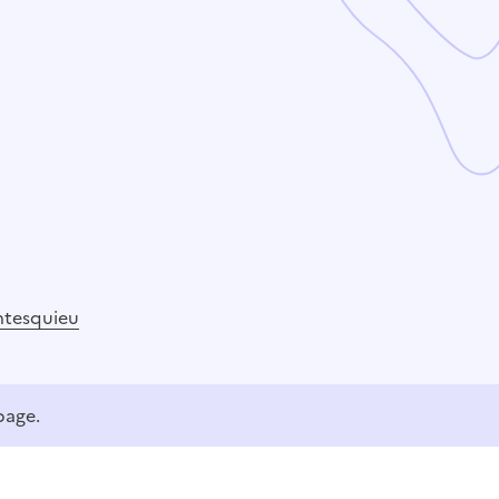
tesquieu
page.