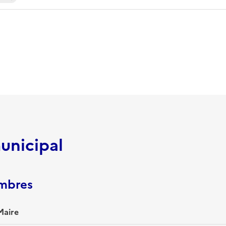
unicipal
embres
Maire