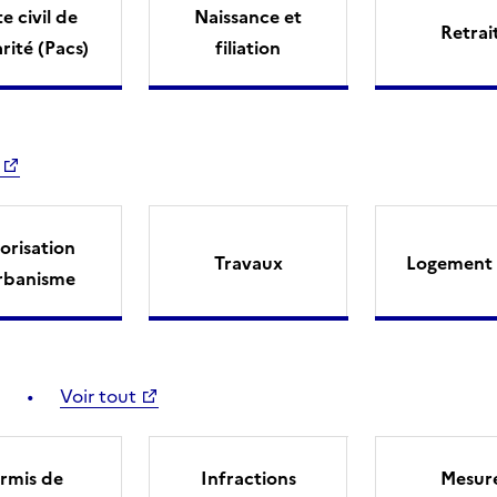
e civil de
Naissance et
Retrai
arité (Pacs)
filiation
orisation
Travaux
Logement 
rbanisme
Voir tout
rmis de
Infractions
Mesur