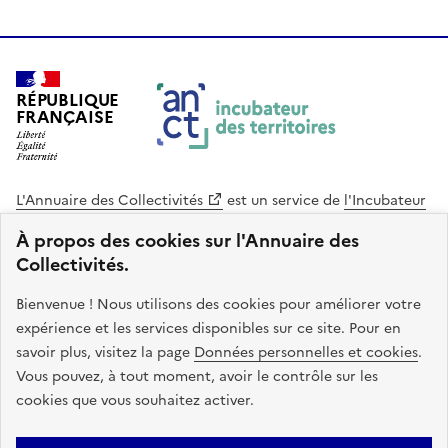
RÉPUBLIQUE
FRANÇAISE
L'Annuaire des Collectivités
est un service de
l'Incubateur
des Territoires
, une mission de
l'Agence Nationale de la
À propos des cookies sur l'Annuaire des
Cohésion des Territoires
. Le code source de ce site web
Collectivités.
est disponible en licence libre. Le design de ce site est conçu
avec le système de design de l’État.
Bienvenue ! Nous utilisons des cookies pour améliorer votre
expérience et les services disponibles sur ce site. Pour en
legifrance.gouv.fr
info.gouv.fr
savoir plus, visitez la page
Données personnelles et cookies
.
Vous pouvez, à tout moment, avoir le contrôle sur les
service-public.gouv.fr
data.gouv.fr
cookies que vous souhaitez activer.
Plan du site
Accessibilite : non conforme
Mentions légales