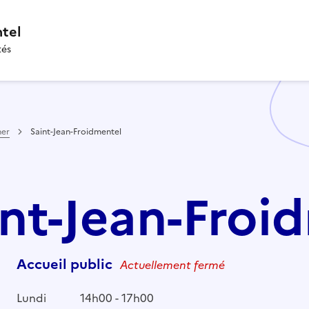
ntel
tés
her
Saint-Jean-Froidmentel
aint-Jean-Froi
Accueil public
Actuellement fermé
Lundi
14h00 - 17h00