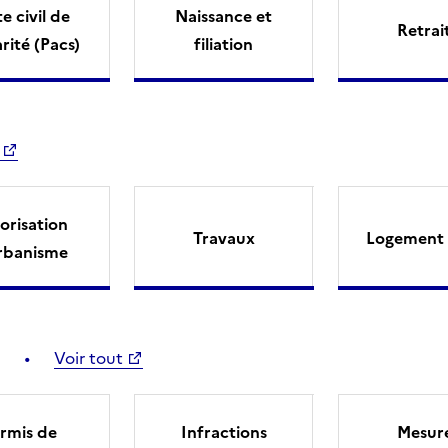
e civil de
Naissance et
Retrai
arité (Pacs)
filiation
orisation
Travaux
Logement 
rbanisme
Voir tout
rmis de
Infractions
Mesur