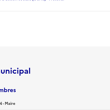
unicipal
embres
 - Maire