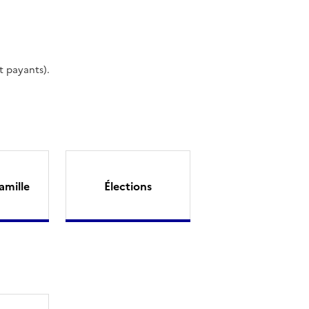
t payants).
amille
Élections