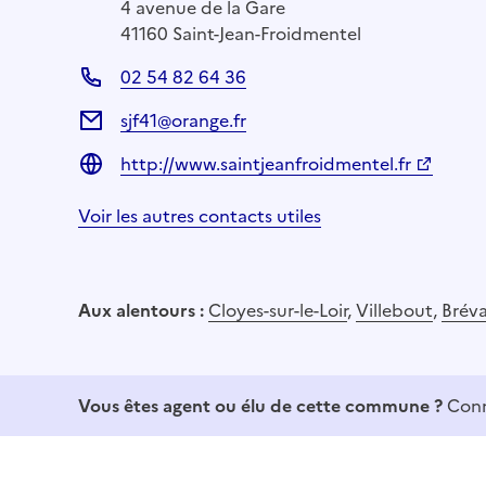
4 avenue de la Gare
41160 Saint-Jean-Froidmentel
02 54 82 64 36
sjf41@orange.fr
http://www.saintjeanfroidmentel.fr
Voir les autres contacts utiles
Aux alentours :
Cloyes-sur-le-Loir
,
Villebout
,
Bréva
Vous êtes agent ou élu de cette commune ?
Conn