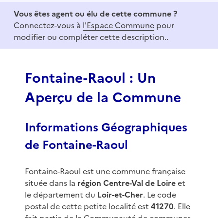
e
Vous êtes agent ou élu de cette commune ?
m
Connectez-vous à
l'Espace Commune
pour
1
modifier ou compléter cette description..
o
f
3
Fontaine-Raoul : Un
Aperçu de la Commune
Informations Géographiques
de Fontaine-Raoul
Fontaine-Raoul est une commune française
située dans la
région Centre-Val de Loire
et
le département du
Loir-et-Cher
. Le code
postal de cette petite localité est
41270
. Elle