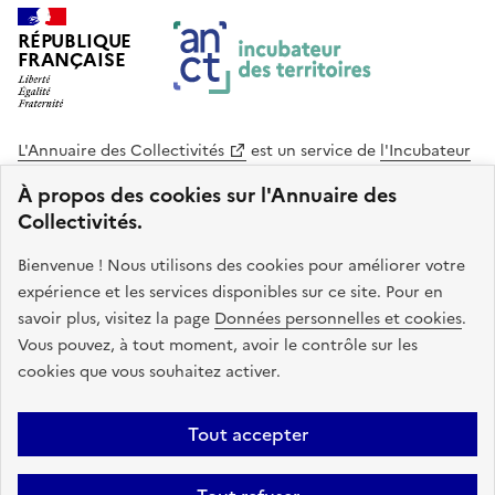
RÉPUBLIQUE
FRANÇAISE
L'Annuaire des Collectivités
est un service de
l'Incubateur
des Territoires
, une mission de
l'Agence Nationale de la
À propos des cookies sur l'Annuaire des
Cohésion des Territoires
. Le code source de ce site web
Collectivités.
est disponible en licence libre. Le design de ce site est conçu
avec le système de design de l’État.
Bienvenue ! Nous utilisons des cookies pour améliorer votre
expérience et les services disponibles sur ce site. Pour en
legifrance.gouv.fr
info.gouv.fr
savoir plus, visitez la page
Données personnelles et cookies
.
Vous pouvez, à tout moment, avoir le contrôle sur les
service-public.gouv.fr
data.gouv.fr
cookies que vous souhaitez activer.
Plan du site
Accessibilite : non conforme
Mentions légales
Tout accepter
Politique de confidentialité
Gestion des cookies
FAQ
Kit de