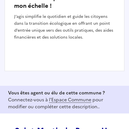
mon échelle !
J’agis simplifie le quotidien et guide les citoyens
dans la transition écologique en offrant un point
d’entrée unique vers des outils pratiques, des aides
financières et des solutions locales.
I
t
e
Vous êtes agent ou élu de cette commune ?
m
Connectez-vous à
l'Espace Commune
pour
1
modifier ou compléter cette description..
o
f
3