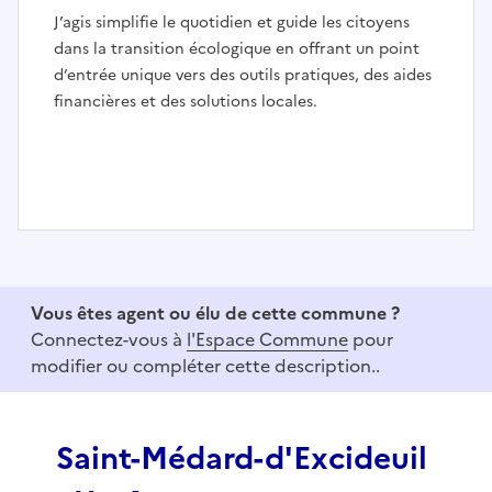
J’agis simplifie le quotidien et guide les citoyens
dans la transition écologique en offrant un point
d’entrée unique vers des outils pratiques, des aides
financières et des solutions locales.
I
t
e
Vous êtes agent ou élu de cette commune ?
m
Connectez-vous à
l'Espace Commune
pour
1
modifier ou compléter cette description..
o
f
3
Saint-Médard-d'Excideuil