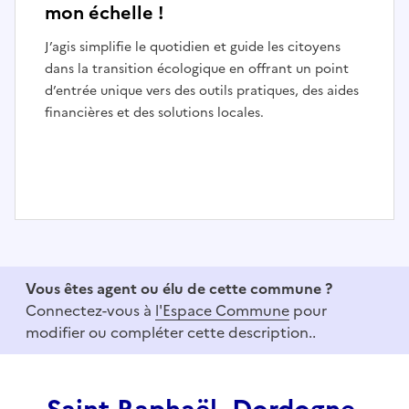
mon échelle !
J’agis simplifie le quotidien et guide les citoyens
dans la transition écologique en offrant un point
d’entrée unique vers des outils pratiques, des aides
financières et des solutions locales.
I
t
e
Vous êtes agent ou élu de cette commune ?
m
Connectez-vous à
l'Espace Commune
pour
1
modifier ou compléter cette description..
o
f
3