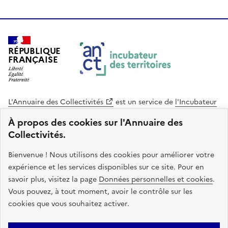
RÉPUBLIQUE
FRANÇAISE
L'Annuaire des Collectivités
est un service de
l'Incubateur
des Territoires
, une mission de
l'Agence Nationale de la
À propos des cookies sur l'Annuaire des
Cohésion des Territoires
. Le code source de ce site web
Collectivités.
est disponible en licence libre. Le design de ce site est conçu
avec le système de design de l’État.
Bienvenue ! Nous utilisons des cookies pour améliorer votre
expérience et les services disponibles sur ce site. Pour en
legifrance.gouv.fr
info.gouv.fr
savoir plus, visitez la page
Données personnelles et cookies
.
Vous pouvez, à tout moment, avoir le contrôle sur les
service-public.gouv.fr
data.gouv.fr
cookies que vous souhaitez activer.
Plan du site
Accessibilite : non conforme
Mentions légales