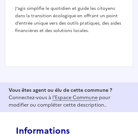
J’agis simplifie le quotidien et guide les citoyens
dans la transition écologique en offrant un point
d’entrée unique vers des outils pratiques, des aides
financières et des solutions locales.
I
t
e
Vous êtes agent ou élu de cette commune ?
m
Connectez-vous à
l'Espace Commune
pour
1
modifier ou compléter cette description..
o
f
3
Informations