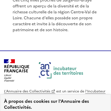
Ces cinq villes proches de Sargé-sur-Braye
offrent un aperçu de la diversité et de la
richesse culturelle de la région Centre-Val de
Loire. Chacune d'elles possède son propre
caractère et invite à la découverte de son
patrimoine et de son histoire.
RÉPUBLIQUE
FRANÇAISE
L'Annuaire des Collectivités
est un service de
l'Incubateur
des Territoires
, une mission de
l'Agence Nationale de la
À propos des cookies sur l'Annuaire des
Cohésion des Territoires
. Le code source de ce site web
Collectivités.
est disponible en licence libre. Le design de ce site est conçu