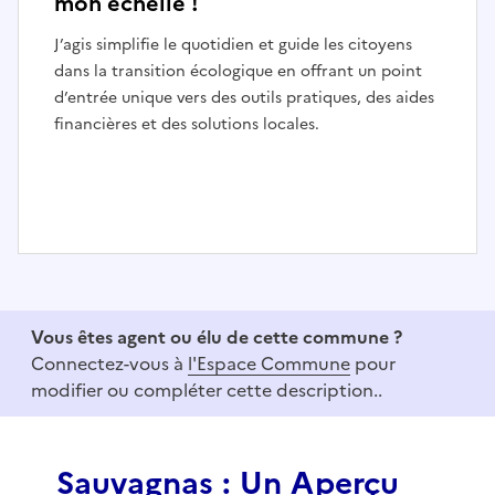
mon échelle !
J’agis simplifie le quotidien et guide les citoyens
dans la transition écologique en offrant un point
d’entrée unique vers des outils pratiques, des aides
financières et des solutions locales.
I
t
e
Vous êtes agent ou élu de cette commune ?
m
Connectez-vous à
l'Espace Commune
pour
1
modifier ou compléter cette description..
o
f
3
Sauvagnas : Un Aperçu