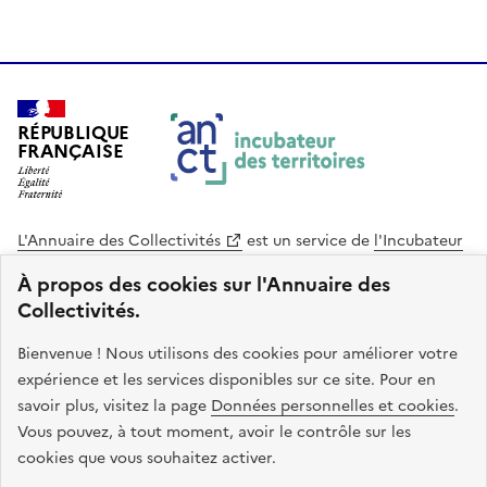
RÉPUBLIQUE
FRANÇAISE
L'Annuaire des Collectivités
est un service de
l'Incubateur
des Territoires
, une mission de
l'Agence Nationale de la
À propos des cookies sur l'Annuaire des
Cohésion des Territoires
. Le code source de ce site web
Collectivités.
est disponible en licence libre. Le design de ce site est conçu
avec le système de design de l’État.
Bienvenue ! Nous utilisons des cookies pour améliorer votre
expérience et les services disponibles sur ce site. Pour en
legifrance.gouv.fr
info.gouv.fr
savoir plus, visitez la page
Données personnelles et cookies
.
Vous pouvez, à tout moment, avoir le contrôle sur les
service-public.gouv.fr
data.gouv.fr
cookies que vous souhaitez activer.