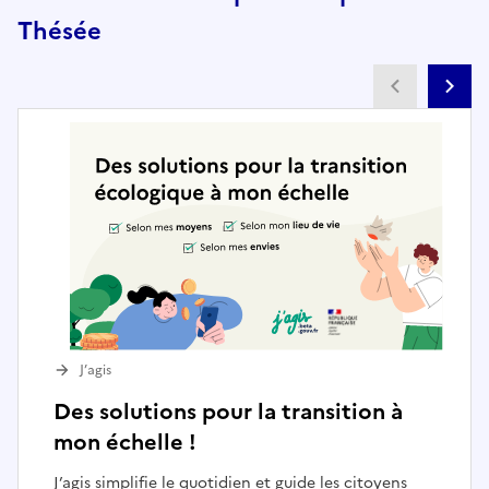
Thésée
Partenai
Pa
J’agis
Des solutions pour la transition à
mon échelle !
J’agis simplifie le quotidien et guide les citoyens