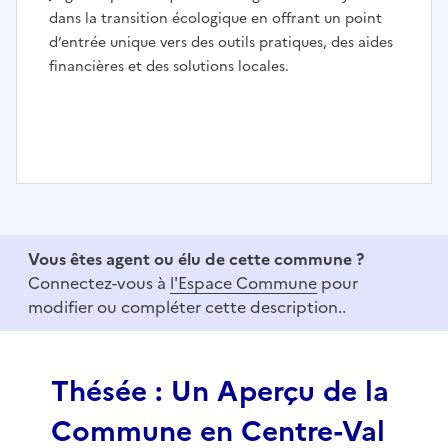
dans la transition écologique en offrant un point
d’entrée unique vers des outils pratiques, des aides
financières et des solutions locales.
I
t
e
Vous êtes agent ou élu de cette commune ?
m
Connectez-vous à
l'Espace Commune
pour
1
modifier ou compléter cette description..
o
f
3
Thésée : Un Aperçu de la
Commune en Centre-Val