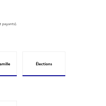
t payants).
amille
Élections