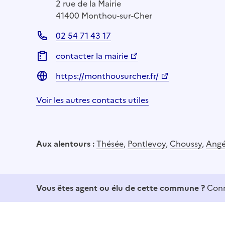
2 rue de la Mairie
41400 Monthou-sur-Cher
02 54 71 43 17
contacter la mairie
https://monthousurcher.fr/
Voir les autres contacts utiles
Aux alentours :
Thésée
,
Pontlevoy
,
Choussy
,
Ang
Vous êtes agent ou élu de cette commune ?
Conn