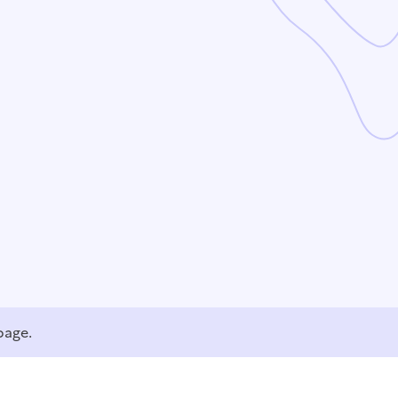
page.