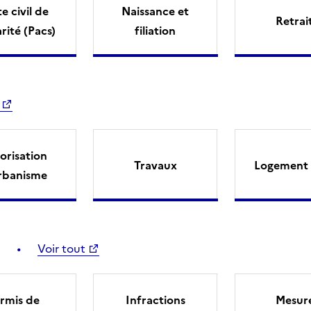
e civil de
Naissance et
Retrai
arité (Pacs)
filiation
orisation
Travaux
Logement 
rbanisme
Voir tout
rmis de
Infractions
Mesur