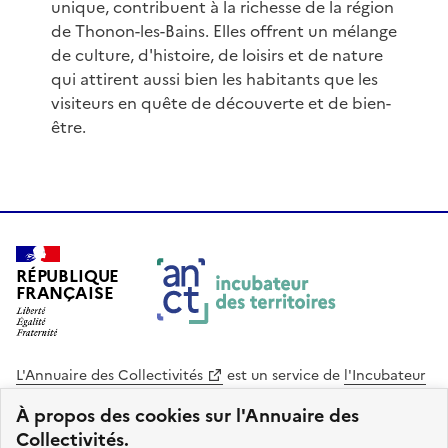
unique, contribuent à la richesse de la région
de Thonon-les-Bains. Elles offrent un mélange
de culture, d'histoire, de loisirs et de nature
qui attirent aussi bien les habitants que les
visiteurs en quête de découverte et de bien-
être.
RÉPUBLIQUE
FRANÇAISE
L'Annuaire des Collectivités
est un service de
l'Incubateur
des Territoires
, une mission de
l'Agence Nationale de la
À propos des cookies sur l'Annuaire des
Cohésion des Territoires
. Le code source de ce site web
Collectivités.
est disponible en licence libre. Le design de ce site est conçu