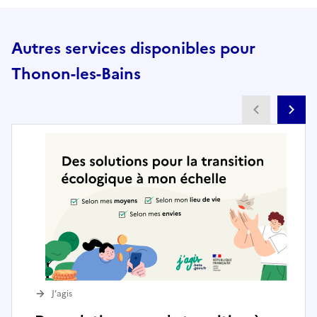
Autres services disponibles pour
Thonon-les-Bains
Partenai
Pa
J’agis