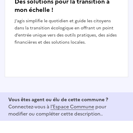
Des solutions pour la transition à
mon échelle !
J’agis simplifie le quotidien et guide les citoyens
dans la transition écologique en offrant un point
d’entrée unique vers des outils pratiques, des aides
financières et des solutions locales.
I
t
e
Vous êtes agent ou élu de cette commune ?
m
Connectez-vous à
l'Espace Commune
pour
1
modifier ou compléter cette description..
o
f
3