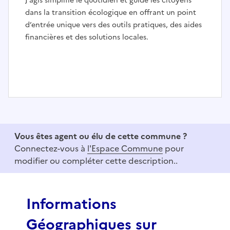
J’agis simplifie le quotidien et guide les citoyens
dans la transition écologique en offrant un point
d’entrée unique vers des outils pratiques, des aides
financières et des solutions locales.
I
t
e
Vous êtes agent ou élu de cette commune ?
m
Connectez-vous à
l'Espace Commune
pour
1
modifier ou compléter cette description..
o
f
3
Informations
Géographiques sur