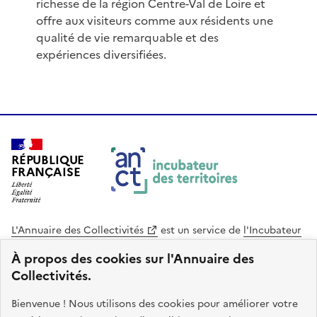
richesse de la région Centre-Val de Loire et
offre aux visiteurs comme aux résidents une
qualité de vie remarquable et des
expériences diversifiées.
RÉPUBLIQUE
FRANÇAISE
L'Annuaire des Collectivités
est un service de
l'Incubateur
des Territoires
, une mission de
l'Agence Nationale de la
À propos des cookies sur l'Annuaire des
Cohésion des Territoires
. Le code source de ce site web
Collectivités.
est disponible en licence libre. Le design de ce site est conçu
avec le système de design de l’État.
Bienvenue ! Nous utilisons des cookies pour améliorer votre