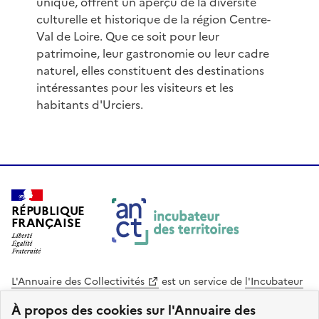
unique, offrent un aperçu de la diversité
culturelle et historique de la région Centre-
Val de Loire. Que ce soit pour leur
patrimoine, leur gastronomie ou leur cadre
naturel, elles constituent des destinations
intéressantes pour les visiteurs et les
habitants d'Urciers.
RÉPUBLIQUE
FRANÇAISE
L'Annuaire des Collectivités
est un service de
l'Incubateur
des Territoires
, une mission de
l'Agence Nationale de la
À propos des cookies sur l'Annuaire des
Cohésion des Territoires
. Le code source de ce site web