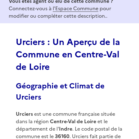
Vous êtes agent ou élu de cette commune ?
m
Connectez-vous à
l'Espace Commune
pour
1
modifier ou compléter cette description..
o
f
3
Urciers : Un Aperçu de la
Commune en Centre-Val
de Loire
Géographie et Climat de
Urciers
Urciers
est une commune française située
dans la région
Centre-Val de Loire
et le
département de l'
Indre
. Le code postal de la
commune est le
36160
. Urciers fait partie de