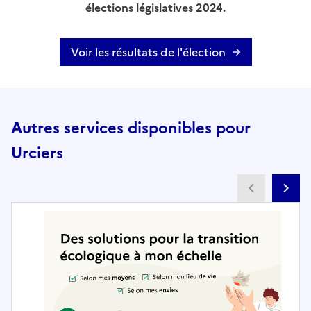
élections législatives 2024.
Voir les résultats de l'élection
Autres services disponibles pour
Urciers
Partenai
Pa