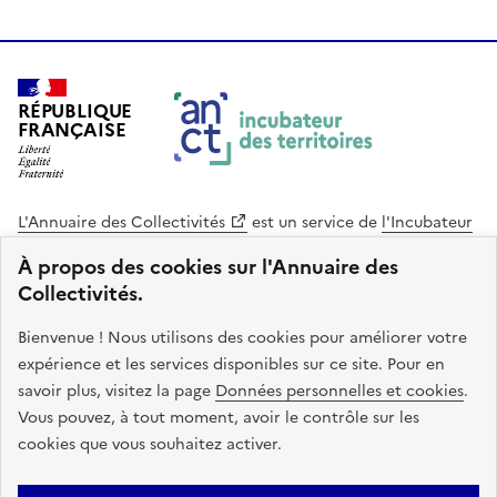
RÉPUBLIQUE
FRANÇAISE
L'Annuaire des Collectivités
est un service de
l'Incubateur
des Territoires
, une mission de
l'Agence Nationale de la
À propos des cookies sur l'Annuaire des
Cohésion des Territoires
. Le code source de ce site web
Collectivités.
est disponible en licence libre. Le design de ce site est conçu
avec le système de design de l’État.
Bienvenue ! Nous utilisons des cookies pour améliorer votre
expérience et les services disponibles sur ce site. Pour en
legifrance.gouv.fr
info.gouv.fr
savoir plus, visitez la page
Données personnelles et cookies
.
Vous pouvez, à tout moment, avoir le contrôle sur les
service-public.gouv.fr
data.gouv.fr
cookies que vous souhaitez activer.
Plan du site
Accessibilite : non conforme
Mentions légales