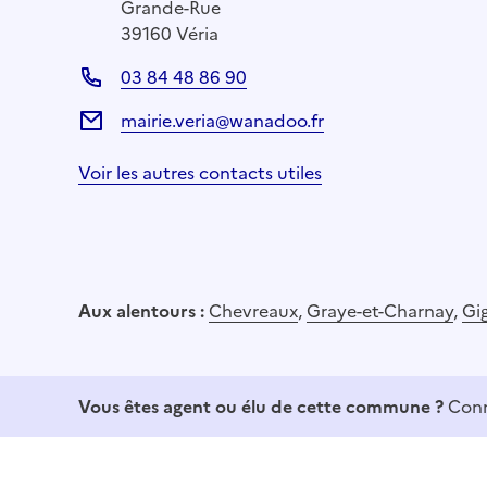
Grande-Rue
39160 Véria
03 84 48 86 90
mairie.veria@wanadoo.fr
Voir les autres contacts utiles
Aux alentours :
Chevreaux
,
Graye-et-Charnay
,
Gi
Vous êtes agent ou élu de cette commune ?
Conn