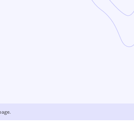
page.