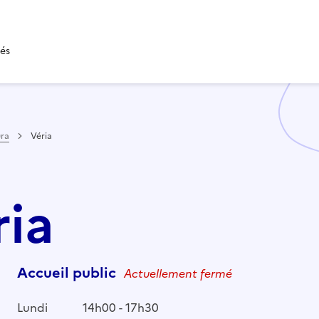
tés
ura
Véria
ria
Accueil public
Actuellement fermé
Lundi
14h00 - 17h30