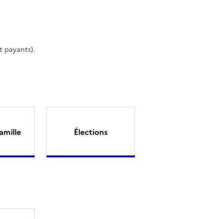
t payants).
amille
Élections