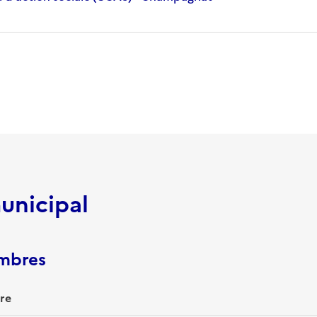
unicipal
embres
re