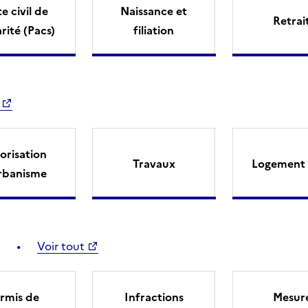
e civil de
Naissance et
Retrai
arité (Pacs)
filiation
orisation
Travaux
Logement 
rbanisme
Voir tout
rmis de
Infractions
Mesur