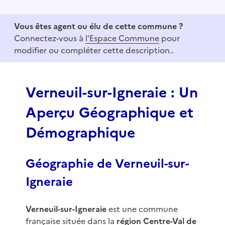
t
e
Vous êtes agent ou élu de cette commune ?
m
Connectez-vous à
l'Espace Commune
pour
1
modifier ou compléter cette description..
o
f
3
Verneuil-sur-Igneraie : Un
Aperçu Géographique et
Démographique
Géographie de Verneuil-sur-
Igneraie
Verneuil-sur-Igneraie
est une commune
française située dans la
région Centre-Val de