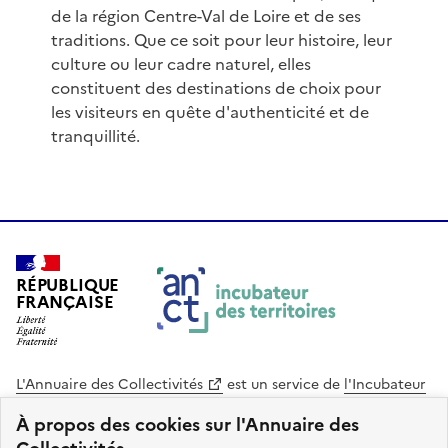
de la région Centre-Val de Loire et de ses
traditions. Que ce soit pour leur histoire, leur
culture ou leur cadre naturel, elles
constituent des destinations de choix pour
les visiteurs en quête d'authenticité et de
tranquillité.
RÉPUBLIQUE
FRANÇAISE
L'Annuaire des Collectivités
est un service de
l'Incubateur
des Territoires
, une mission de
l'Agence Nationale de la
À propos des cookies sur l'Annuaire des
Cohésion des Territoires
. Le code source de ce site web