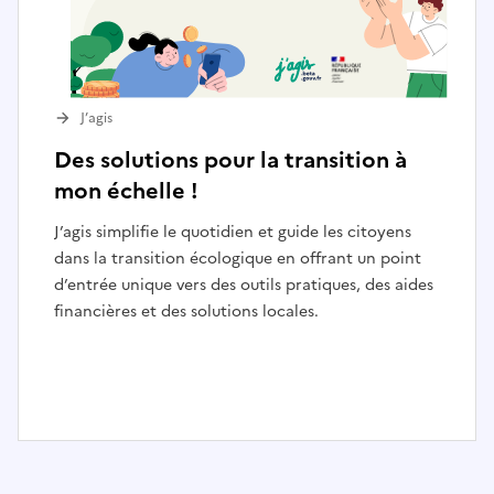
J’agis
Des solutions pour la transition à
mon échelle !
J’agis simplifie le quotidien et guide les citoyens
dans la transition écologique en offrant un point
d’entrée unique vers des outils pratiques, des aides
financières et des solutions locales.
I
t