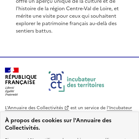
offre un aperçu unique de la culture et de
l'histoire de la région Centre-Val de Loire, et
mérite une visite pour ceux qui souhaitent
explorer le patrimoine français au-delà des
sentiers battus.
RÉPUBLIQUE
FRANÇAISE
L'Annuaire des Collectivités
est un service de
l'Incubateur
des Territoires
, une mission de
l'Agence Nationale de la
À propos des cookies sur l'Annuaire des
Cohésion des Territoires
. Le code source de ce site web
Collectivités.
est disponible en licence libre. Le design de ce site est conçu
avec le système de design de l’État.