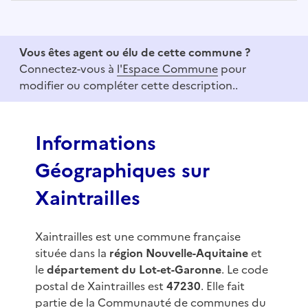
I
t
e
Vous êtes agent ou élu de cette commune ?
m
Connectez-vous à
l'Espace Commune
pour
1
modifier ou compléter cette description..
o
f
3
Informations
Géographiques sur
Xaintrailles
Xaintrailles est une commune française
située dans la
région Nouvelle-Aquitaine
et
le
département du Lot-et-Garonne
. Le code
postal de Xaintrailles est
47230
. Elle fait
partie de la Communauté de communes du