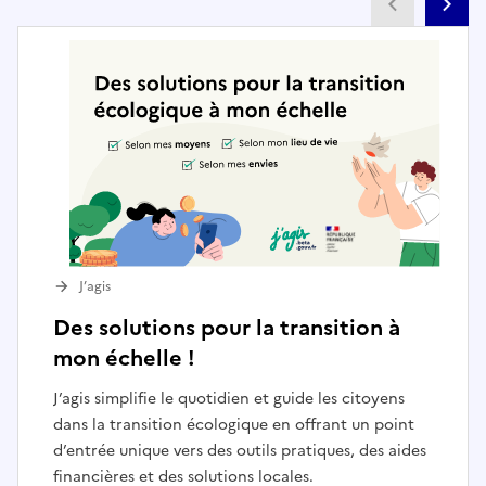
Partenai
Pa
J’agis
Des solutions pour la transition à
mon échelle !
J’agis simplifie le quotidien et guide les citoyens
dans la transition écologique en offrant un point
d’entrée unique vers des outils pratiques, des aides
financières et des solutions locales.