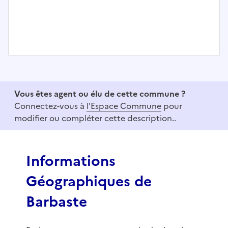
I
t
e
Vous êtes agent ou élu de cette commune ?
m
Connectez-vous à
l'Espace Commune
pour
1
modifier ou compléter cette description..
o
f
3
Informations
Géographiques de
Barbaste