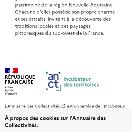
patrimoine de la région Nouvelle-Aquitaine.
Chacune d'elles possède son propre charme
et ses attraits, invitant à la découverte des
traditions locales et des paysages
pittoresques du sud-ouest de la France.
RÉPUBLIQUE
FRANÇAISE
L'Annuaire des Collectivités
est un service de
l'Incubateur
des Territoires
, une mission de
l'Agence Nationale de la
À propos des cookies sur l'Annuaire des
Cohésion des Territoires
. Le code source de ce site web
Collectivités.
est disponible en licence libre. Le design de ce site est conçu