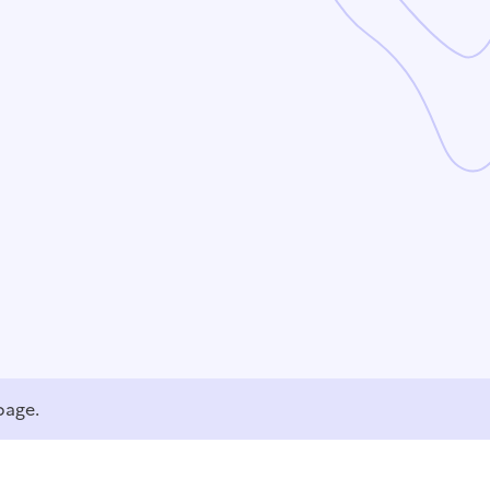
page.