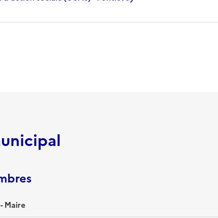
unicipal
embres
- Maire