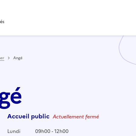
tés
her
Angé
ngé
Accueil public
Actuellement fermé
Lundi
09h00 - 12h00