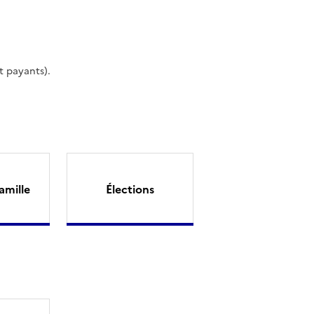
t payants).
amille
Élections