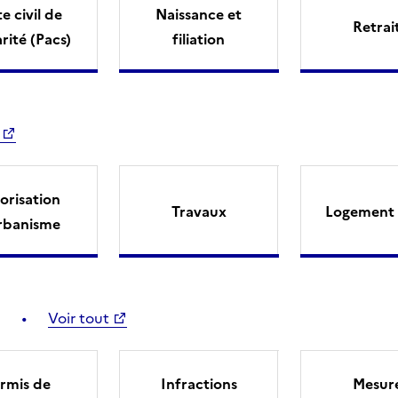
e civil de
Naissance et
Retrai
arité (Pacs)
filiation
orisation
Travaux
Logement 
rbanisme
Voir tout
rmis de
Infractions
Mesur