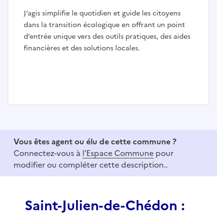
J’agis simplifie le quotidien et guide les citoyens
dans la transition écologique en offrant un point
d’entrée unique vers des outils pratiques, des aides
financières et des solutions locales.
I
t
e
Vous êtes agent ou élu de cette commune ?
m
Connectez-vous à
l'Espace Commune
pour
1
modifier ou compléter cette description..
o
f
3
Saint-Julien-de-Chédon :