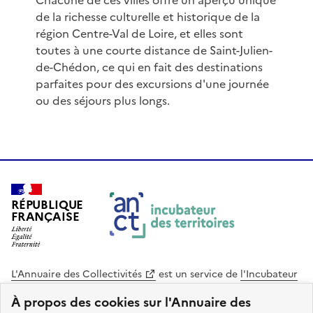
Chacune de ces villes offre un aperçu unique
de la richesse culturelle et historique de la
région Centre-Val de Loire, et elles sont
toutes à une courte distance de Saint-Julien-
de-Chédon, ce qui en fait des destinations
parfaites pour des excursions d'une journée
ou des séjours plus longs.
RÉPUBLIQUE
FRANÇAISE
L'Annuaire des Collectivités
est un service de
l'Incubateur
des Territoires
, une mission de
l'Agence Nationale de la
À propos des cookies sur l'Annuaire des
Cohésion des Territoires
. Le code source de ce site web