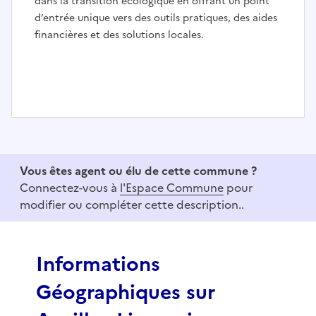
dans la transition écologique en offrant un point
d’entrée unique vers des outils pratiques, des aides
financières et des solutions locales.
I
t
e
Vous êtes agent ou élu de cette commune ?
m
Connectez-vous à
l'Espace Commune
pour
1
modifier ou compléter cette description..
o
f
3
Informations
Géographiques sur