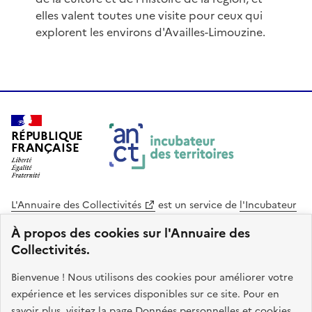
elles valent toutes une visite pour ceux qui
explorent les environs d'Availles-Limouzine.
RÉPUBLIQUE
FRANÇAISE
L'Annuaire des Collectivités
est un service de
l'Incubateur
des Territoires
, une mission de
l'Agence Nationale de la
À propos des cookies sur l'Annuaire des
Cohésion des Territoires
. Le code source de ce site web
Collectivités.
est disponible en licence libre. Le design de ce site est conçu
avec le système de design de l’État.
Bienvenue ! Nous utilisons des cookies pour améliorer votre
expérience et les services disponibles sur ce site. Pour en
legifrance.gouv.fr
info.gouv.fr
savoir plus, visitez la page
Données personnelles et cookies
.