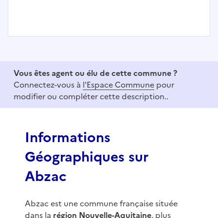
I
t
e
Vous êtes agent ou élu de cette commune ?
m
Connectez-vous à
l'Espace Commune
pour
1
modifier ou compléter cette description..
o
f
3
Informations
Géographiques sur
Abzac
Abzac est une commune française située
dans la
région Nouvelle-Aquitaine
, plus