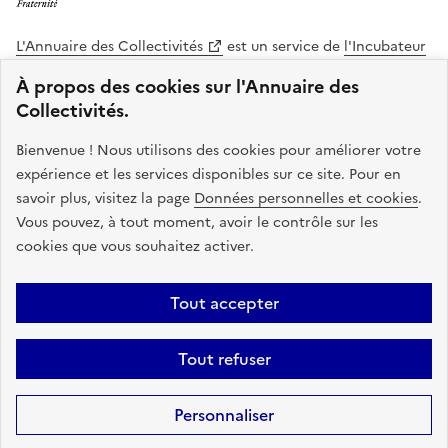
L'Annuaire des Collectivités
est un service de
l'Incubateur
des Territoires
, une mission de
l'Agence Nationale de la
À propos des cookies sur l'Annuaire des
Cohésion des Territoires
. Le code source de ce site web
Collectivités.
est disponible en licence libre. Le design de ce site est conçu
avec le système de design de l’État.
Bienvenue ! Nous utilisons des cookies pour améliorer votre
expérience et les services disponibles sur ce site. Pour en
legifrance.gouv.fr
info.gouv.fr
savoir plus, visitez la page
Données personnelles et cookies
.
Vous pouvez, à tout moment, avoir le contrôle sur les
service-public.gouv.fr
data.gouv.fr
cookies que vous souhaitez activer.
Plan du site
Accessibilite : non conforme
Mentions légales
Tout accepter
Politique de confidentialité
Gestion des cookies
FAQ
Kit de
Tout refuser
communication
Statistiques
Code source
Sauf mention contraire, tous les contenus de ce site sont sous
licence
Personnaliser
etalab-2.0