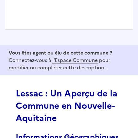
I
t
e
Vous êtes agent ou élu de cette commune ?
m
Connectez-vous à
l'Espace Commune
pour
1
modifier ou compléter cette description..
o
f
3
Lessac : Un Aperçu de la
Commune en Nouvelle-
Aquitaine
Informations Géographiques