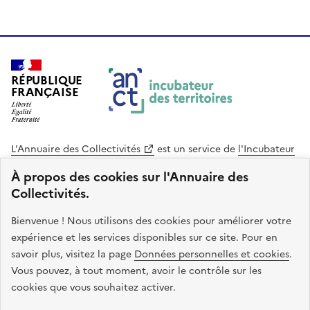
RÉPUBLIQUE
FRANÇAISE
L'Annuaire des Collectivités
est un service de
l'Incubateur
des Territoires
, une mission de
l'Agence Nationale de la
À propos des cookies sur l'Annuaire des
Cohésion des Territoires
. Le code source de ce site web
Collectivités.
est disponible en licence libre. Le design de ce site est conçu
avec le système de design de l’État.
Bienvenue ! Nous utilisons des cookies pour améliorer votre
expérience et les services disponibles sur ce site. Pour en
legifrance.gouv.fr
info.gouv.fr
savoir plus, visitez la page
Données personnelles et cookies
.
Vous pouvez, à tout moment, avoir le contrôle sur les
service-public.gouv.fr
data.gouv.fr
cookies que vous souhaitez activer.