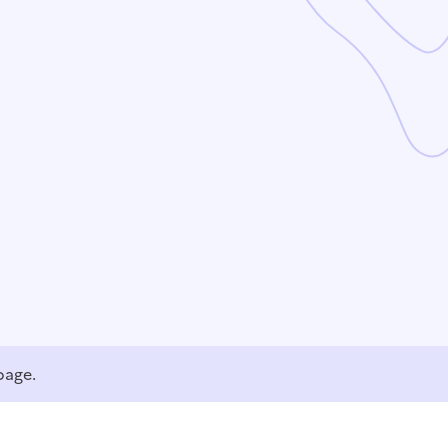
page.