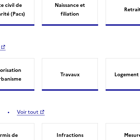
e civil de
Naissance et
Retrai
arité (Pacs)
filiation
orisation
Travaux
Logement 
rbanisme
Voir tout
rmis de
Infractions
Mesur