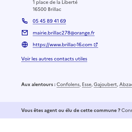
1 place de la Liberté
16500 Brillac
05 45 89 41 69
mairie.brillac278@orange.fr
https://www.brillac-16.com
Voir les autres contacts utiles
Aux alentours :
Confolens
,
Esse
,
Gajoubert
,
Abza
Vous êtes agent ou élu de cette commune ?
Conn