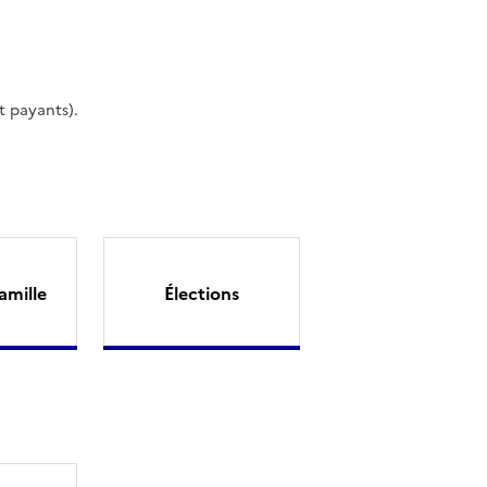
t payants).
amille
Élections