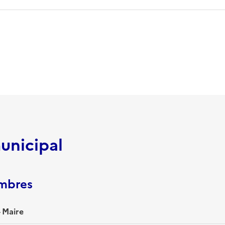
unicipal
embres
 Maire