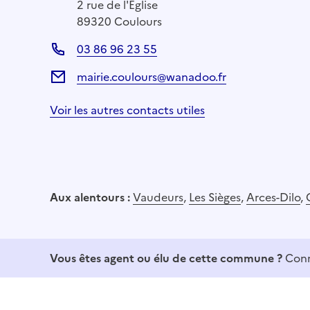
2 rue de l'Église
89320 Coulours
03 86 96 23 55
mairie.coulours@wanadoo.fr
Voir les autres contacts utiles
Aux alentours :
Vaudeurs
,
Les Sièges
,
Arces-Dilo
,
Vous êtes agent ou élu de cette commune ?
Conn