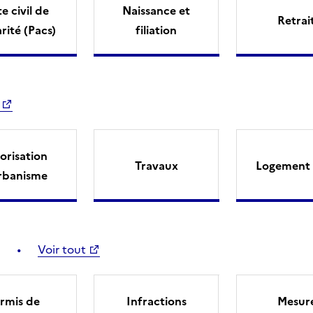
e civil de
Naissance et
Retrai
arité (Pacs)
filiation
orisation
Travaux
Logement 
rbanisme
Voir tout
rmis de
Infractions
Mesur