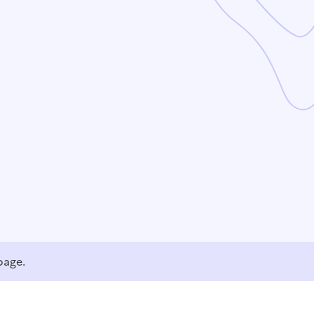
page.