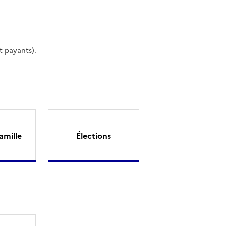
t payants).
amille
Élections