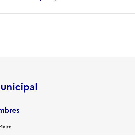
unicipal
embres
Maire