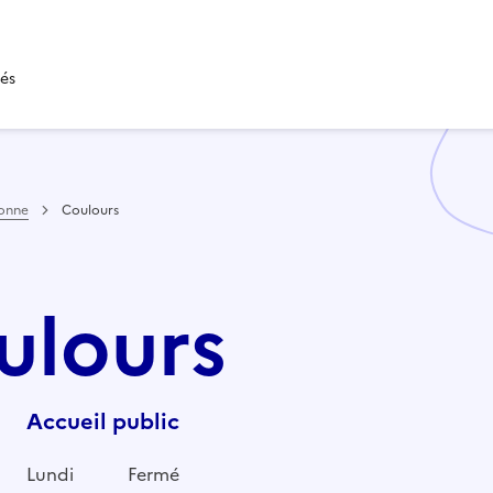
tés
onne
Coulours
oulours
Accueil public
Lundi
Fermé